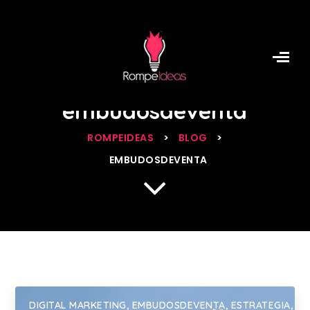
Archive for
category:
embudosdeventa
ROMPEIDEAS
>
BLOG
>
EMBUDOSDEVENTA
DIGITAL MARKETING
,
EMBUDOSDEVENTA
,
ESTRATEGIA
,