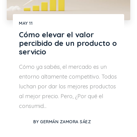
MAY
11
Cómo elevar el valor
percibido de un producto o
servicio
Cómo ya sabéis, el mercado es un
entorno altamente competitivo. Todos
luchan por dar los mejores productos
al mejor precio. Pero, ¿Por qué el
consumid...
BY
GERMÁN ZAMORA SÁEZ