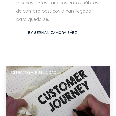
muchos de los cambios en los hábitos
de compra post covid han llegado
para quedarse...
BY
GERMÁN ZAMORA SÁEZ
ESTRATEGIA
,
PUBLICIDAD