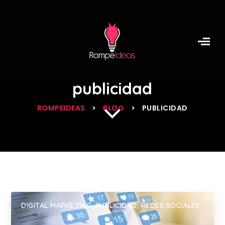
Archive for
category:
publicidad
ROMPEIDEAS
>
BLOG
>
PUBLICIDAD
DIGITAL MARKETING
,
PUBLICIDAD
,
REDES SOCIALES